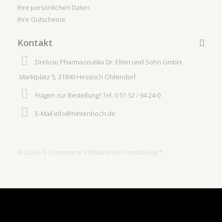
Ihre persönlichen Daten
Ihre Gutscheine
Kontakt
Dreluso Pharmazeutika Dr. Elten und Sohn GmbH,
Marktplatz 5, 31840 Hessisch Oldendorf
Fragen zur Bestellung?
Tel. 0 51 52 / 94 24-0
E-Mail
info@hintenhoch.de
© 2026 - E-Commerce Software von PrestaShop™